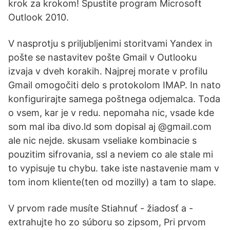
krok za krokom! Spustite program Microsoft
Outlook 2010.
V nasprotju s priljubljenimi storitvami Yandex in
pošte se nastavitev pošte Gmail v Outlooku
izvaja v dveh korakih. Najprej morate v profilu
Gmail omogočiti delo s protokolom IMAP. In nato
konfigurirajte samega poštnega odjemalca. Toda
o vsem, kar je v redu. nepomaha nic, vsade kde
som mal iba divo.ld som dopisal aj @gmail.com
ale nic nejde. skusam vseliake kombinacie s
pouzitim sifrovania, ssl a neviem co ale stale mi
to vypisuje tu chybu. take iste nastavenie mam v
tom inom kliente(ten od mozilly) a tam to slape.
V prvom rade musíte Stiahnuť - žiadosť a -
extrahujte ho zo súboru so zipsom, Pri prvom