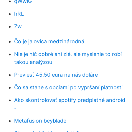
qWwlG
hRL
Zw
Čo je jalovica medzinárodná
Nie je nič dobré ani zlé, ale myslenie to robí
takou analýzou
Previesť 45,50 eura na nás doláre
Čo sa stane s opciami po vypršaní platnosti
Ako skontrolovať spotify predplatné android
-
Metafusion beyblade