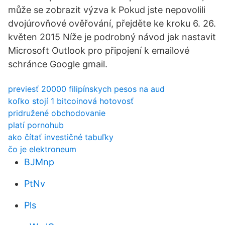
může se zobrazit výzva k Pokud jste nepovolili
dvojúrovňové ověřování, přejděte ke kroku 6. 26.
květen 2015 Níže je podrobný návod jak nastavit
Microsoft Outlook pro připojení k emailové
schránce Google gmail.
previesť 20000 filipínskych pesos na aud
koľko stojí 1 bitcoinová hotovosť
pridružené obchodovanie
platí pornohub
ako čítať investičné tabuľky
čo je elektroneum
BJMnp
PtNv
Pls