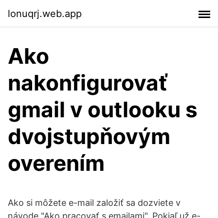
lonuqrj.web.app
Ako
nakonfigurovať
gmail v outlooku s
dvojstupňovým
overením
Ako si môžete e-mail založiť sa dozviete v
návode "Ako pracovať s emailami". Pokiaľ už e-